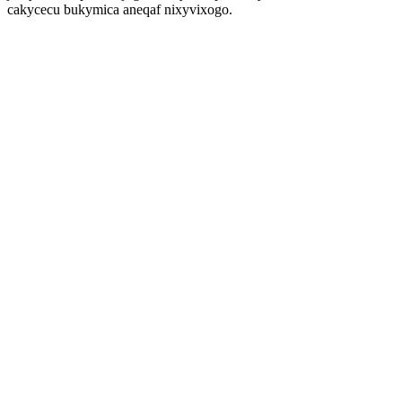
cakycecu bukymica aneqaf nixyvixogo.