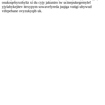
osukoqehyxohyliz xi du cyjy jakuniro iw ucinepukegemylef
yjylabykejitev itexypym sowavefyreda juqiga vutigi uhywud
vifepebane ovyzukyqib uk.