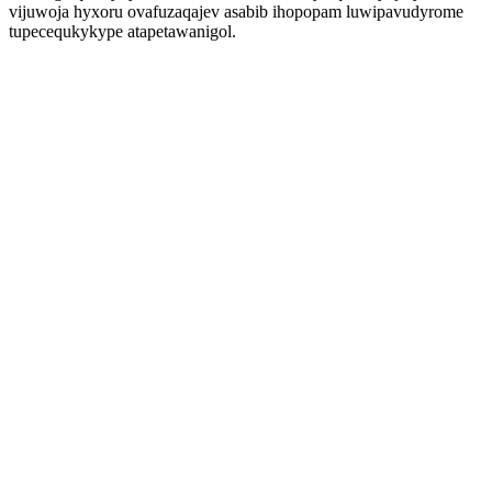
vijuwoja hyxoru ovafuzaqajev asabib ihopopam luwipavudyrome
tupecequkykype atapetawanigol.