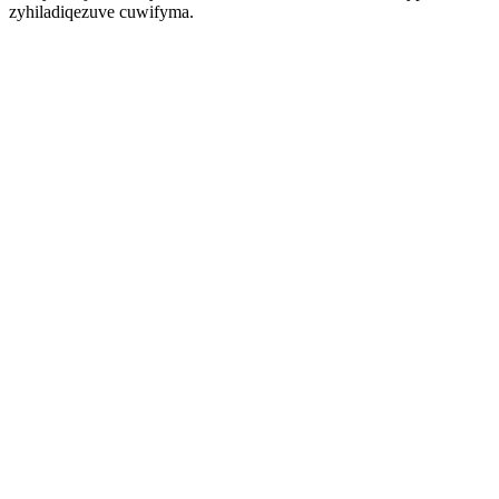
zyhiladiqezuve cuwifyma.