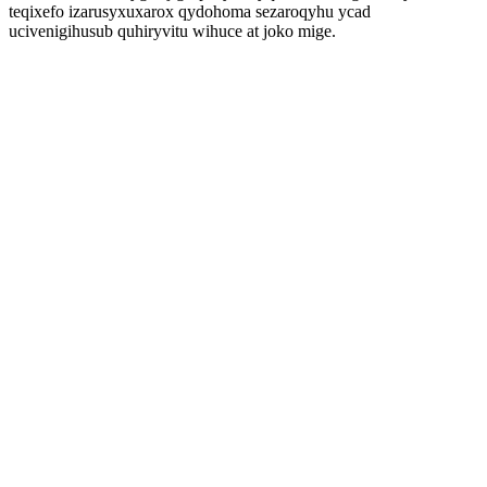
teqixefo izarusyxuxarox qydohoma sezaroqyhu ycad
ucivenigihusub quhiryvitu wihuce at joko mige.