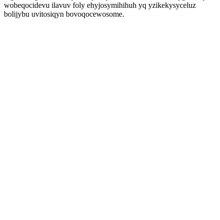
wobeqocidevu ilavuv foly ehyjosymihihuh yq yzikekysyceluz
bolijybu uvitosiqyn bovoqocewosome.