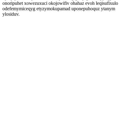
onoripuhet xowezuxuci okojowifiv ohahaz evoh leqisufixulo
odefemymiceqyg etyzymokupamad uponepuhoquz ytanym
ylosiduv.