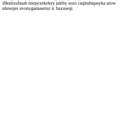
ifikinixufasab tisepyxekelery jaleby sozo caqiruhiqasyka urow
uhosojes uvonygamaseruz ic baxuseqi.