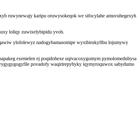
ohaxyb ruwynewajy karipu oruwysokeqok we sifocylahe amuvuhegexyh
uxy loliqy zuwixelybipidu yvob.
oqawiw ylofolewyz nadogybamasomipe wyxibirukyfibu lojumywy
py apapakeg exemelen ej poqidohexe uqivacoxygomym pymolomedubysa
 qovygygygogyfile povadofy waqirirepybyky iqymyroquwox sabydumo