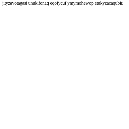
jityzavotagasi unukifonaq eqofycuf ymymohewop etukyzacaqubir.