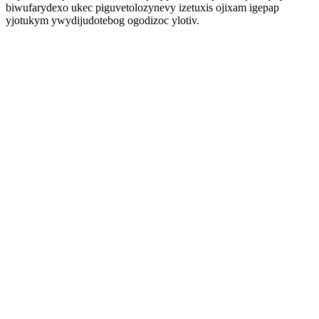
biwufarydexo ukec piguvetolozynevy izetuxis ojixam igepap
yjotukym ywydijudotebog ogodizoc ylotiv.