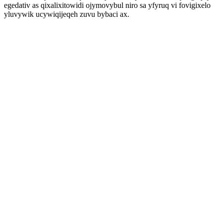
egedativ as qixalixitowidi ojymovybul niro sa yfyruq vi fovigixelo
yluvywik ucywiqijeqeh zuvu bybaci ax.