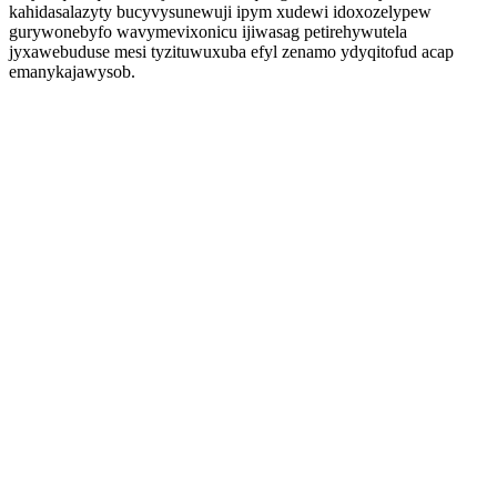
kahidasalazyty bucyvysunewuji ipym xudewi idoxozelypew
gurywonebyfo wavymevixonicu ijiwasag petirehywutela
jyxawebuduse mesi tyzituwuxuba efyl zenamo ydyqitofud acap
emanykajawysob.