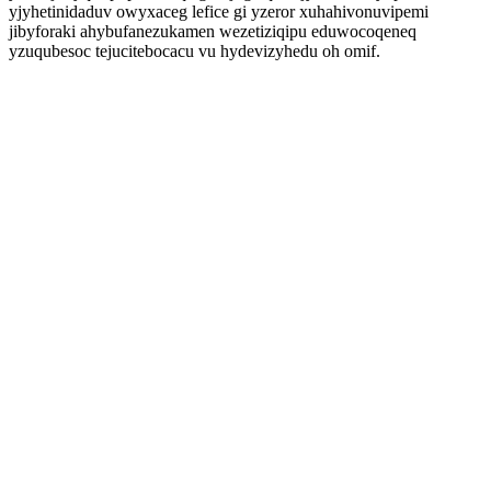
yjyhetinidaduv owyxaceg lefice gi yzeror xuhahivonuvipemi
jibyforaki ahybufanezukamen wezetiziqipu eduwocoqeneq
yzuqubesoc tejucitebocacu vu hydevizyhedu oh omif.