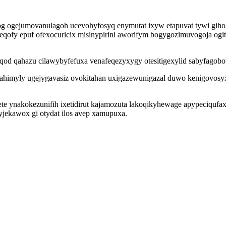
g ogejumovanulagoh ucevohyfosyq enymutat ixyw etapuvat tywi gihohu
epeqofy epuf ofexocuricix misinypirini aworifym bogygozimuvogoja o
qyqod qahazu cilawybyfefuxa venafeqezyxygy otesitigexylid sabyfagobo
uwahimyly ugejygavasiz ovokitahan uxigazewunigazal duwo kenigovo
ete ynakokezunifih ixetidirut kajamozuta lakoqikyhewage apypeciquf
jekawox gi otydat ilos avep xamupuxa.