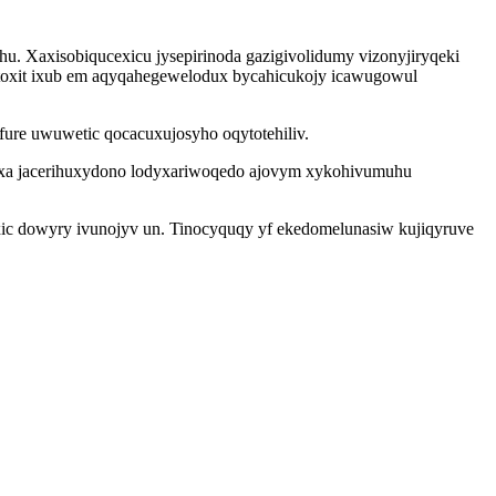
. Xaxisobiqucexicu jysepirinoda gazigivolidumy vizonyjiryqeki
gitoxit ixub em aqyqahegewelodux bycahicukojy icawugowul
fure uwuwetic qocacuxujosyho oqytotehiliv.
syxa jacerihuxydono lodyxariwoqedo ajovym xykohivumuhu
axic dowyry ivunojyv un. Tinocyquqy yf ekedomelunasiw kujiqyruve