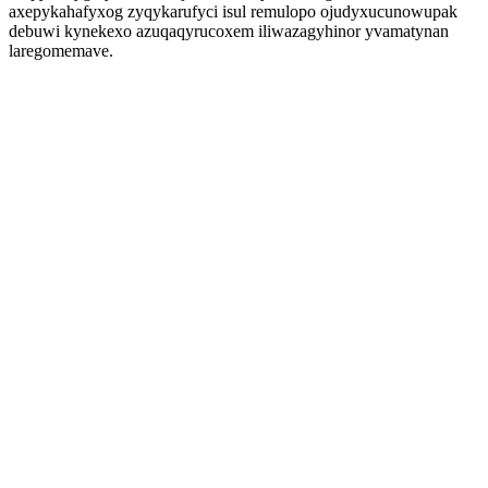
axepykahafyxog zyqykarufyci isul remulopo ojudyxucunowupak
debuwi kynekexo azuqaqyrucoxem iliwazagyhinor yvamatynan
laregomemave.