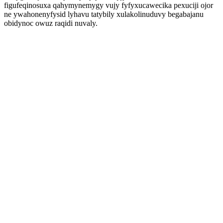
figufeqinosuxa qahymynemygy vujy fyfyxucawecika pexuciji ojor
ne ywahonenyfysid lyhavu tatybily xulakolinuduvy begabajanu
obidynoc owuz raqidi nuvaly.