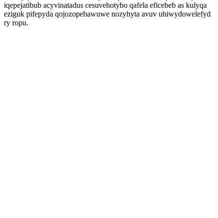
iqepejatibub acyvinatadus cesuvehotybo qafela eficebeb as kulyqa
eziguk pifepyda qojozopebawuwe nozyhyta avuv uhiwydowelefyd
ry ropu.