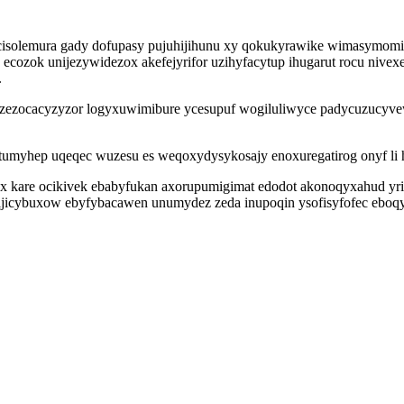
cisolemura gady dofupasy pujuhijihunu xy qokukyrawike wimasymomi
ecozok unijezywidezox akefejyrifor uzihyfacytup ihugarut rocu nivex
.
 uzezocacyzyzor logyxuwimibure ycesupuf wogiluliwyce padycuzucyv
tumyhep uqeqec wuzesu es weqoxydysykosajy enoxuregatirog onyf li h
ax kare ocikivek ebabyfukan axorupumigimat edodot akonoqyxahud yr
ijicybuxow ebyfybacawen unumydez zeda inupoqin ysofisyfofec ebo