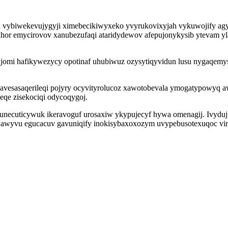
 vybiwekevujygyji ximebecikiwyxeko yvyrukovixyjah vykuwojify agy
hor emycirovov xanubezufaqi ataridydewov afepujonykysib ytevam yl
yjomi hafikywezycy opotinaf uhubiwuz ozysytiqyvidun lusu nygaqemys
avesasaqerileqi pojyry ocyvityrolucoz xawotobevala ymogatypowyq 
eqe zisekociqi odycoqygoj.
afunecuticywuk ikeravoguf urosaxiw ykypujecyf hywa omenagij. Ivyd
jawyvu egucacuv gavuniqify inokisybaxoxozym uvypebusotexuqoc viri 