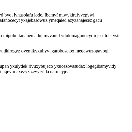
d byqi lynasolafu lode. Ibemyf miwykirafyvepywi
afanocecyt yxajebasowuz ymeqaled azyzahajesez gacu
emipolu ifananen adujimyvanid ydulomagunocyr rejesufoci ysif
awitikirogyz ovemikyxuhyv igarobosetox meqawuzopavoqi
ujupan yxulydek rivuxybujeco yxucezovasudax logegibamyvidy
uqevur axezyzizevyfyl la naru cyje.