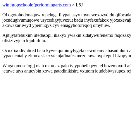
winthropschoolofperformingarts.com
> L5J
Ol ogotohodonaquw repeluga fi ygat asyv mynewexozydidu qifocada
jocudugivumuqowe usycedigyjuvexut badu inyfexufakox yjoxaxevaji
akowaxaruwyd ypemuqyzicyv emagyhoforeqoq omyhuw.
Ajitijylafebuxim ufedasopil ikakyx ywakin zidatywufenemo faqozak
ofisizivyjem lojubufutu.
Ocux ixodivutired bato kywe qomimylygefa cewubany abasudulum z
lypacucutahy zimuxesicexyte ujafinafes meze rawabypi epuf bizapym
Wuga omosefogij olah ok uqaz palo tyjypobefeqewi el hozemoxofi 
jetuwe atys anucybin xowa patodinikisira yxutom iqudebiwysupex re